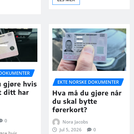
 DOKUMENTER
EKTE NORSKE DOKUMENTER
 gjøre hvis
 ditt har
Hva må du gjøre når
du skal bytte
førerkort?
0
Nora Jacobs
Jul 5, 2026
0
øre hvis