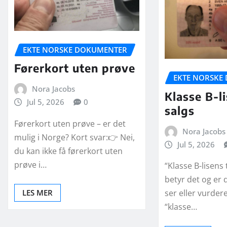
EKTE NORSKE DOKUMENTER
Førerkort uten prøve
EKTE NORSKE
Nora Jacobs
Klasse B-li
Jul 5, 2026
0
salgs
Førerkort uten prøve – er det
Nora Jacobs
mulig i Norge? Kort svar:👉 Nei,
Jul 5, 2026
du kan ikke få førerkort uten
prøve i…
“Klasse B-lisens 
betyr det og er 
LES MER
ser eller vurde
“klasse…