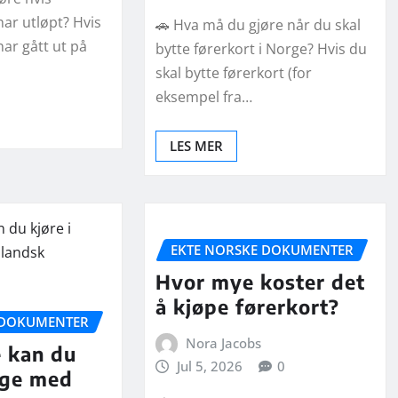
har utløpt? Hvis
🚗 Hva må du gjøre når du skal
har gått ut på
bytte førerkort i Norge? Hvis du
skal bytte førerkort (for
eksempel fra…
LES MER
EKTE NORSKE DOKUMENTER
Hvor mye koster det
å kjøpe førerkort?
 DOKUMENTER
Nora Jacobs
e kan du
Jul 5, 2026
0
rge med