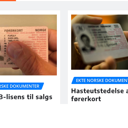
EKTE NORSKE DOKUMEN
RSKE DOKUMENTER
Hasteutstedelse 
B-lisens til salgs
førerkort
acobs
Jul 5, 2026
Nora Jacobs
Jul 5