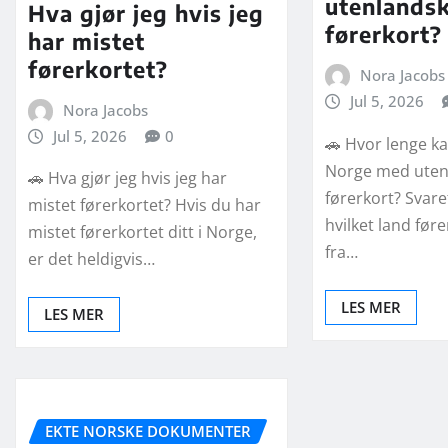
utenlands
Hva gjør jeg hvis jeg
førerkort?
har mistet
førerkortet?
Nora Jacobs
Jul 5, 2026
Nora Jacobs
Jul 5, 2026
0
🚗 Hvor lenge ka
Norge med uten
🚗 Hva gjør jeg hvis jeg har
førerkort? Svar
mistet førerkortet? Hvis du har
hvilket land føre
mistet førerkortet ditt i Norge,
fra…
er det heldigvis…
LES MER
LES MER
EKTE NORSKE DOKUMENTER