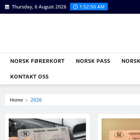
Skip
Thursday, 6 August 2026
1:52:51 AM
to
content
NORSK FØRERKORT
NORSK PASS
NORSK
KONTAKT OSS
Home
2026