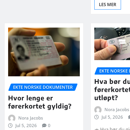
LES MER
EKTE NORSKE
Hva bør du
EKTE NORSKE DOKUMENTER
førerkortet
utløpt?
Hvor lenge er
førerkortet gyldig?
Nora Jacobs
Jul 5, 2026
Nora Jacobs
Jul 5, 2026
0
🚗 Hva bør du gj