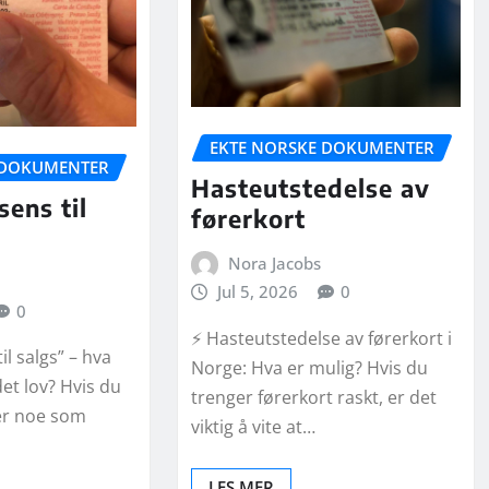
EKTE NORSKE DOKUMENTER
 DOKUMENTER
Hasteutstedelse av
sens til
førerkort
Nora Jacobs
Jul 5, 2026
0
0
⚡ Hasteutstedelse av førerkort i
til salgs” – hva
Norge: Hva er mulig? Hvis du
det lov? Hvis du
trenger førerkort raskt, er det
rer noe som
viktig å vite at…
LES MER