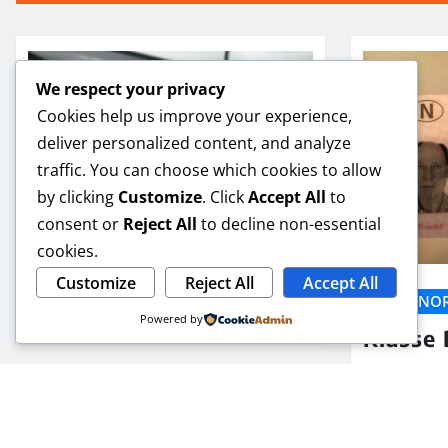
We respect your privacy
Cookies help us improve your experience,
deliver personalized content, and analyze
traffic. You can choose which cookies to allow
by clicking
Customize
. Click
Accept All
to
consent or
Reject All
to decline non-essential
EKTE NORSKE DOKUMENTER
cookies.
Førerkort uten prøve
Customize
Reject All
Accept All
EKTE NO
Nora Jacobs
Jul 5, 2026
Powered by
Klasse 
Nora J