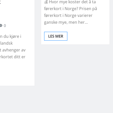
k
💰 Hvor mye koster det å ta
førerkort i Norge? Prisen på
førerkort i Norge varierer
ganske mye, men her…
0
n du kjøre i
LES MER
landsk
et avhenger av
rkortet ditt er