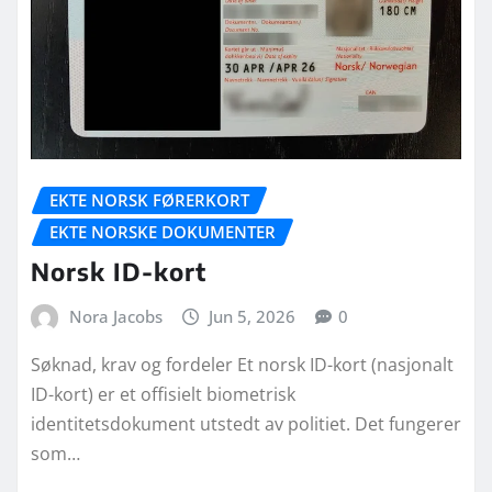
EKTE NORSK FØRERKORT
EKTE NORSKE DOKUMENTER
Norsk ID-kort
Nora Jacobs
Jun 5, 2026
0
Søknad, krav og fordeler Et norsk ID-kort (nasjonalt
ID-kort) er et offisielt biometrisk
identitetsdokument utstedt av politiet. Det fungerer
som…