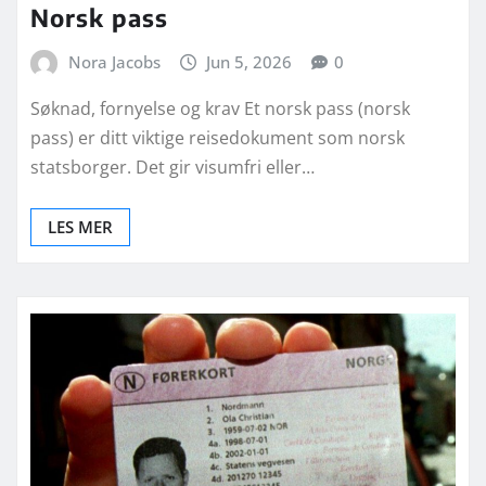
Norsk pass
Nora Jacobs
Jun 5, 2026
0
Søknad, fornyelse og krav Et norsk pass (norsk
pass) er ditt viktige reisedokument som norsk
statsborger. Det gir visumfri eller…
LES MER