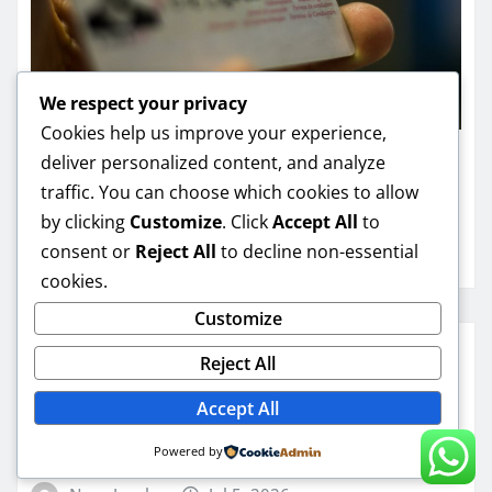
We respect your privacy
Cookies help us improve your experience,
deliver personalized content, and analyze
EKTE NORSKE DOKUMENTER
traffic. You can choose which cookies to allow
Hasteutstedelse av førerkort
by clicking
Customize
. Click
Accept All
to
consent or
Reject All
to decline non-essential
Nora Jacobs
Jul 5, 2026
cookies.
Customize
Reject All
Accept All
EKTE NORSKE DOKUMENTER
Hvor lenge er førerkortet gyldig?
Powered by